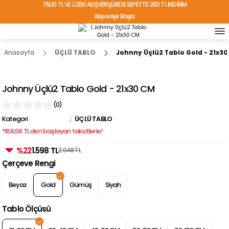
7500 TL VE ÜZERİ ALIŞVERİŞLERDE SEPETTE 250 TL İNDİRİM
Alışverişe Başla
TÜRKİYE'NİN HER YERİNE ÜCRETSİZ KARGO!
Anasayfa
ÜÇLÜ TABLO
Johnny Üçlü2 Tablo Gold - 21x3
Johnny Üçlü2 Tablo Gold - 21x30 CM
(0)
Kategori
ÜÇLÜ TABLO
*168,68 TL den başlayan taksitlerle!
%22
1.598 TL
2.048 TL
Çerçeve Rengi
Beyaz
Gold
Gümüş
Siyah
Tablo Ölçüsü