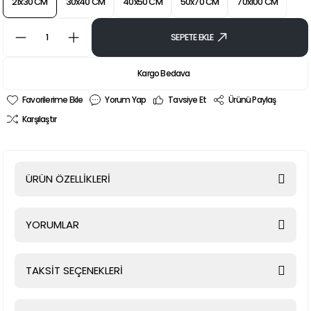
21x30 CM
30x40 CM
40x50 CM
50x70 CM
70x100 CM
SEPETE EKLE
Kargo Bedava
Yorum Yap
Tavsiye Et
Ürünü Paylaş
Karşılaştır
ÜRÜN ÖZELLİKLERİ
YORUMLAR
TAKSİT SEÇENEKLERİ
Bu ürüne ilk yorumu siz yapın!