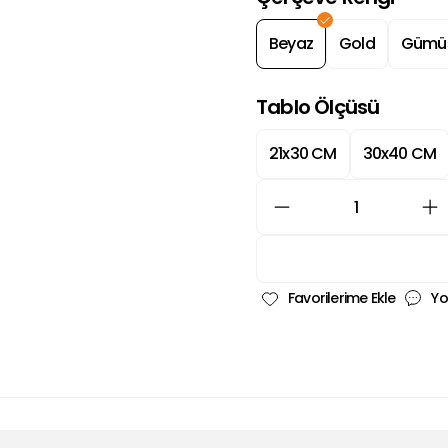
Beyaz
Gold
Gümü
Tablo Ölçüsü
21x30 CM
30x40 CM
Yo