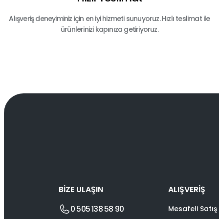
Alışveriş deneyiminiz için en iyi hizmeti sunuyoruz. Hızlı teslimat ile
ürünlerinizi kapınıza getiriyoruz.
BİZE ULAŞIN
ALIŞVERİŞ
0 505 138 58 90
Mesafeli Satış