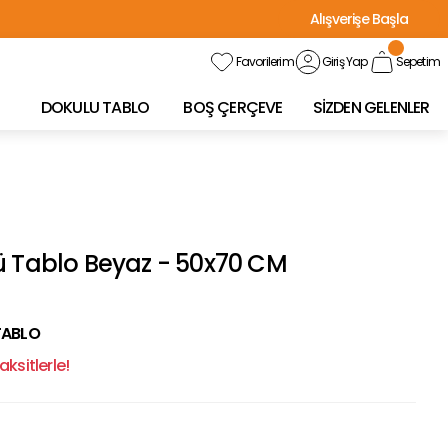
Alışverişe Başla
Favorilerim
Giriş Yap
Sepetim
DOKULU TABLO
BOŞ ÇERÇEVE
SİZDEN GELENLER
ü Tablo Beyaz - 50x70 CM
TABLO
ksitlerle!