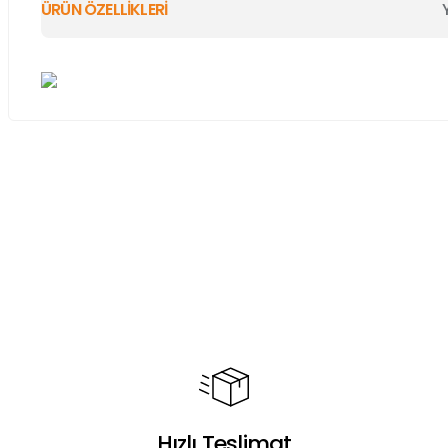
ÜRÜN ÖZELLİKLERİ
Bu ürünün fiyat bilgisi, resim, ürün açıklamalarında ve diğer ko
Görüş ve önerileriniz için teşekkür ederiz.
Ürün resmi kalitesiz, bozuk veya görüntülenemiyor.
Ürün açıklamasında eksik bilgiler bulunuyor.
Ürün bilgilerinde hatalar bulunuyor.
Ürün fiyatı diğer sitelerden daha pahalı.
Bu ürüne benzer farklı alternatifler olmalı.
Hızlı Teslimat