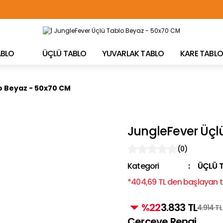
TÜRKİYE'NİN HER YERİNE ÜCRETSİZ KARGO!
TABLO
ÜÇLÜ TABLO
YUVARLAK TABLO
KARE TABLO
o Beyaz - 50x70 CM
JungleFever Üçl
(0)
Kategori
ÜÇLÜ 
*404,69 TL den başlayan ta
%22
3.833 TL
4.914 TL
Çerçeve Rengi