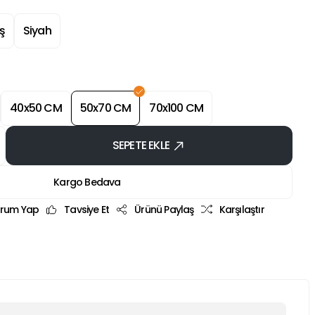
ş
Siyah
40x50 CM
50x70 CM
70x100 CM
SEPETE EKLE
Kargo Bedava
rum Yap
Tavsiye Et
Ürünü Paylaş
Karşılaştır