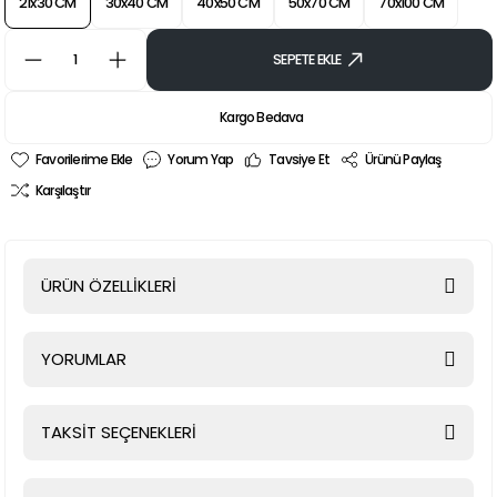
21x30 CM
30x40 CM
40x50 CM
50x70 CM
70x100 CM
SEPETE EKLE
Kargo Bedava
Yorum Yap
Tavsiye Et
Ürünü Paylaş
Karşılaştır
ÜRÜN ÖZELLİKLERİ
YORUMLAR
TAKSİT SEÇENEKLERİ
Bu ürüne ilk yorumu siz yapın!