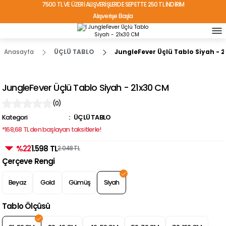
7500 TL VE ÜZERİ ALIŞVERİŞLERDE SEPETTE 250 TL İNDİRİM
Alışverişe Başla
TÜRKİYE'NİN HER YERİNE ÜCRETSİZ KARGO!
Anasayfa
ÜÇLÜ TABLO
JungleFever Üçlü Tablo Siyah - 
JungleFever Üçlü Tablo Siyah - 21x30 CM
(0)
Kategori
ÜÇLÜ TABLO
*168,68 TL den başlayan taksitlerle!
%22
1.598 TL
2.048 TL
Çerçeve Rengi
Beyaz
Gold
Gümüş
Siyah
Tablo Ölçüsü