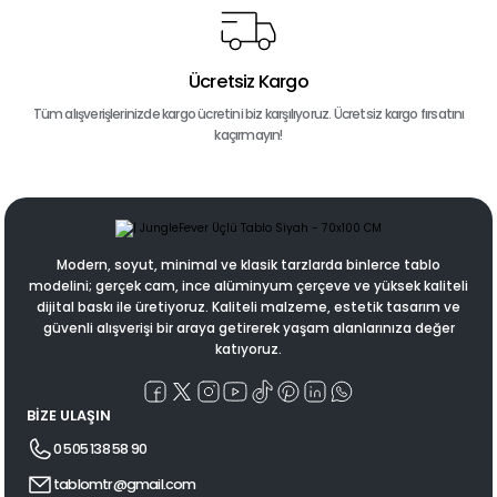
Ücretsiz Kargo
Tüm alışverişlerinizde kargo ücretini biz karşılıyoruz. Ücretsiz kargo fırsatını
kaçırmayın!
Modern, soyut, minimal ve klasik tarzlarda binlerce tablo
modelini; gerçek cam, ince alüminyum çerçeve ve yüksek kaliteli
dijital baskı ile üretiyoruz. Kaliteli malzeme, estetik tasarım ve
güvenli alışverişi bir araya getirerek yaşam alanlarınıza değer
katıyoruz.
BİZE ULAŞIN
0 505 138 58 90
tablomtr@gmail.com