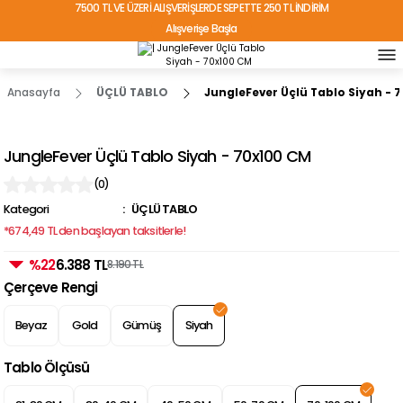
7500 TL VE ÜZERİ ALIŞVERİŞLERDE SEPETTE 250 TL İNDİRİM
Alışverişe Başla
TÜRKİYE'NİN HER YERİNE ÜCRETSİZ KARGO!
Anasayfa
ÜÇLÜ TABLO
JungleFever Üçlü Tablo Siyah - 
JungleFever Üçlü Tablo Siyah - 70x100 CM
(0)
Kategori
ÜÇLÜ TABLO
*674,49 TL den başlayan taksitlerle!
%22
6.388 TL
8.190 TL
Çerçeve Rengi
Beyaz
Gold
Gümüş
Siyah
Tablo Ölçüsü