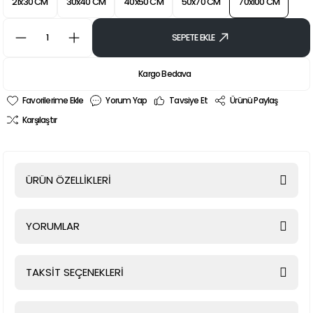
21x30 CM
30x40 CM
40x50 CM
50x70 CM
70x100 CM
SEPETE EKLE
Kargo Bedava
Yorum Yap
Tavsiye Et
Ürünü Paylaş
Karşılaştır
ÜRÜN ÖZELLİKLERİ
YORUMLAR
TAKSİT SEÇENEKLERİ
Bu ürüne ilk yorumu siz yapın!