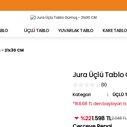
TÜRKİYE'NİN HER YERİNE ÜCRETSİZ KARGO!
TABLO
ÜÇLÜ TABLO
YUVARLAK TABLO
KARE TABLO
 - 21x30 CM
Jura Üçlü Tablo
(0)
Kategori
ÜÇLÜ 
*168,68 TL den başlayan tak
%22
1.598 TL
2.048 TL
Çerçeve Rengi