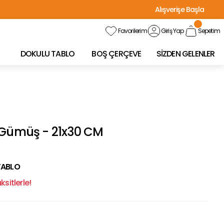
Alışverişe Başla
Favorilerim
Giriş Yap
Sepetim
DOKULU TABLO
BOŞ ÇERÇEVE
SİZDEN GELENLER
 Gümüş - 21x30 CM
TABLO
sitlerle!