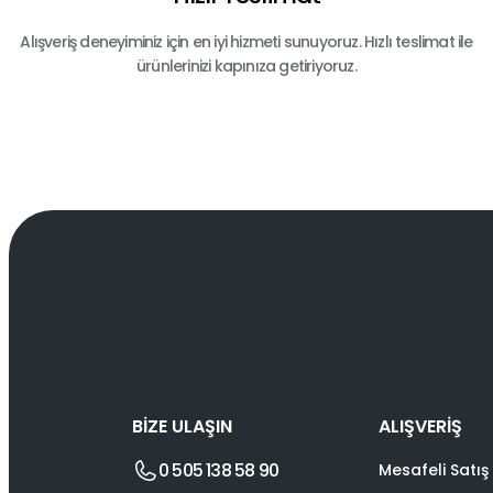
Alışveriş deneyiminiz için en iyi hizmeti sunuyoruz. Hızlı teslimat ile
ürünlerinizi kapınıza getiriyoruz.
BİZE ULAŞIN
ALIŞVERİŞ
0 505 138 58 90
Mesafeli Satış