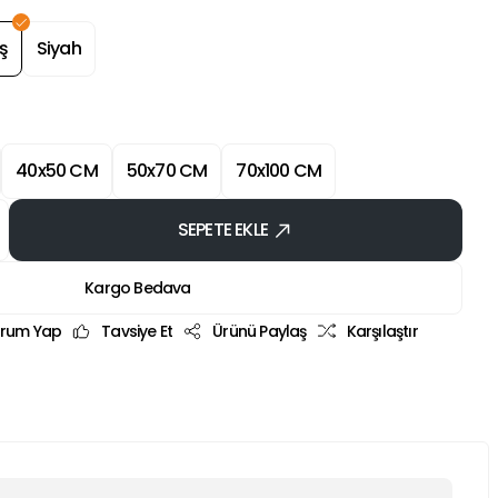
ş
Siyah
40x50 CM
50x70 CM
70x100 CM
SEPETE EKLE
Kargo Bedava
rum Yap
Tavsiye Et
Ürünü Paylaş
Karşılaştır