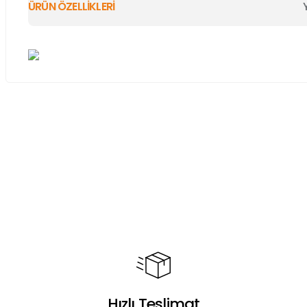
ÜRÜN ÖZELLİKLERİ
Bu ürünün fiyat bilgisi, resim, ürün açıklamalarında ve diğer ko
Görüş ve önerileriniz için teşekkür ederiz.
Ürün resmi kalitesiz, bozuk veya görüntülenemiyor.
Ürün açıklamasında eksik bilgiler bulunuyor.
Ürün bilgilerinde hatalar bulunuyor.
Ürün fiyatı diğer sitelerden daha pahalı.
Bu ürüne benzer farklı alternatifler olmalı.
Hızlı Teslimat