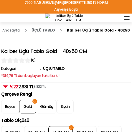
7500 TL VE ÜZERİ ALIŞVERİŞLERDE SEPETTE 250 TL İNDİRİM
Alışverişe Başla
TÜRKİYE'NİN HER YERİNE ÜCRETSİZ KARGO!
Anasayfa
ÜÇLÜ TABLO
Kaliber Üçlü Tablo Gold - 40x50
Kaliber Üçlü Tablo Gold - 40x50 CM
(0)
Kategori
ÜÇLÜ TABLO
*314,76 TL den başlayan taksitlerle!
%22
2.981 TL
3.822 TL
Çerçeve Rengi
Beyaz
Gold
Gümüş
Siyah
Tablo Ölçüsü