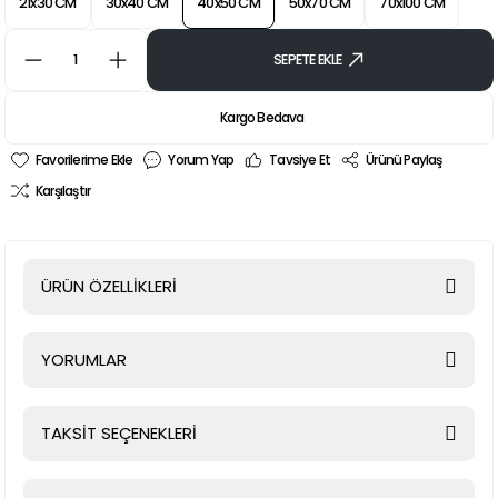
21x30 CM
30x40 CM
40x50 CM
50x70 CM
70x100 CM
SEPETE EKLE
Kargo Bedava
Yorum Yap
Tavsiye Et
Ürünü Paylaş
Karşılaştır
ÜRÜN ÖZELLİKLERİ
YORUMLAR
TAKSİT SEÇENEKLERİ
Bu ürüne ilk yorumu siz yapın!