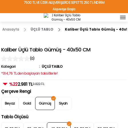
7500 TL VE ÜZERİ ALIŞVERİŞLERDE SEPETTE 250 TL İNDİRİM
Alışverişe Başla
TÜRKİYE'NİN HER YERİNE ÜCRETSİZ KARGO!
Anasayfa
ÜÇLÜ TABLO
Kaliber Üçlü Tablo Gümüş - 40x
Kaliber Üçlü Tablo Gümüş - 40x50 CM
(0)
Kategori
ÜÇLÜ TABLO
*314,76 TL den başlayan taksitlerle!
%22
2.981 TL
3.822 TL
Çerçeve Rengi
Beyaz
Gold
Gümüş
Siyah
Tablo Ölçüsü