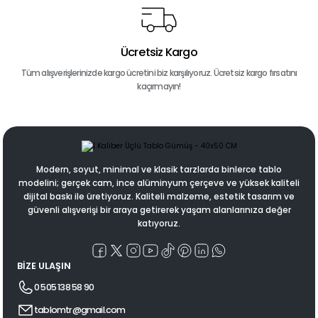
Ücretsiz Kargo
Tüm alışverişlerinizde kargo ücretini biz karşılıyoruz. Ücretsiz kargo fırsatını
kaçırmayın!
Modern, soyut, minimal ve klasik tarzlarda binlerce tablo
modelini; gerçek cam, ince alüminyum çerçeve ve yüksek kaliteli
dijital baskı ile üretiyoruz. Kaliteli malzeme, estetik tasarım ve
güvenli alışverişi bir araya getirerek yaşam alanlarınıza değer
katıyoruz.
BİZE ULAŞIN
0 505 138 58 90
tablomtr@gmail.com