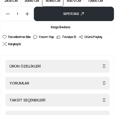
21x30 CM
30x40 CM
40x50 CM
50x70 CM
70x100 CM
SEPETE EKLE
Kargo Bedava
Yorum Yap
Tavsiye Et
Ürünü Paylaş
Karşılaştır
ÜRÜN ÖZELLİKLERİ
YORUMLAR
TAKSİT SEÇENEKLERİ
Bu ürüne ilk yorumu siz yapın!