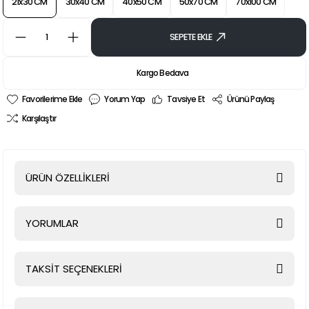
21x30 CM
30x40 CM
40x50 CM
50x70 CM
70x100 CM
SEPETE EKLE
Kargo Bedava
Yorum Yap
Tavsiye Et
Ürünü Paylaş
Karşılaştır
ÜRÜN ÖZELLİKLERİ
YORUMLAR
TAKSİT SEÇENEKLERİ
Bu ürüne ilk yorumu siz yapın!