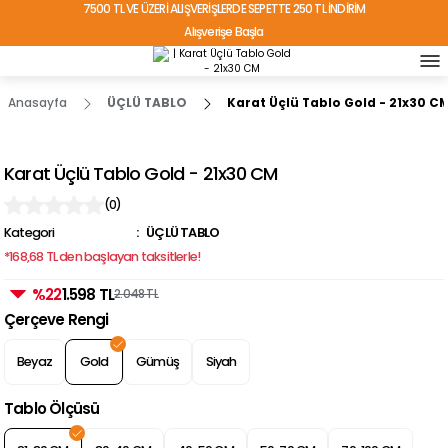
7500 TL VE ÜZERİ ALIŞVERİŞLERDE SEPETTE 250 TL İNDİRİM
Alışverişe Başla
TÜRKİYE'NİN HER YERİNE ÜCRETSİZ KARGO!
Anasayfa
ÜÇLÜ TABLO
Karat Üçlü Tablo Gold - 21x30 C
Karat Üçlü Tablo Gold - 21x30 CM
(0)
Kategori
ÜÇLÜ TABLO
*168,68 TL den başlayan taksitlerle!
%22
1.598 TL
2.048 TL
Çerçeve Rengi
Beyaz
Gold
Gümüş
Siyah
Tablo Ölçüsü