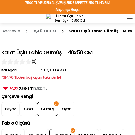
7500 TL VE ÜZERİ ALIŞVERİŞLERDE SEPETTE 250 TL İNDİRİM
Alışverişe Başla
TÜRKİYE'NİN HER YERİNE ÜCRETSİZ KARGO!
Anasayfa
ÜÇLÜ TABLO
Karat Üçlü Tablo Gümüş - 40x5
Karat Üçlü Tablo Gümüş - 40x50 CM
(0)
Kategori
ÜÇLÜ TABLO
*314,76 TL den başlayan taksitlerle!
%22
2.981 TL
3.822 TL
Çerçeve Rengi
Beyaz
Gold
Gümüş
Siyah
Tablo Ölçüsü