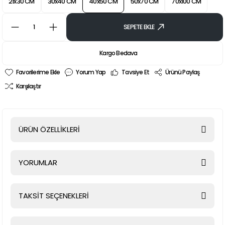
21x30 CM
30x40 CM
40x50 CM
50x70 CM
70x100 CM
SEPETE EKLE
Kargo Bedava
Yorum Yap
Tavsiye Et
Ürünü Paylaş
Karşılaştır
ÜRÜN ÖZELLİKLERİ
YORUMLAR
TAKSİT SEÇENEKLERİ
Bu ürüne ilk yorumu siz yapın!