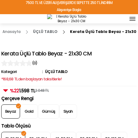
7500 TL VE ÜZERİ ALIŞVERİŞLERDE SEPETTE 250 TL İNDİRİM
Alışverişe Başla
TÜRKİYE'NİN HER YERİNE ÜCRETSİZ KARGO!
Anasayfa
ÜÇLÜ TABLO
Kerata Üçlü Tablo Beyaz - 21x30
Kerata Üçlü Tablo Beyaz - 21x30 CM
(0)
Kategori
ÜÇLÜ TABLO
*168,68 TL den başlayan taksitlerle!
%22
1.598 TL
2.048 TL
Çerçeve Rengi
Beyaz
Gold
Gümüş
Siyah
Tablo Ölçüsü