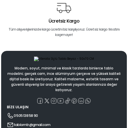
Ücretsiz Kargo
Tüm alışverişlerinizde kargo ücretini biz karşılıyoruz. Ücretsiz kargo fırsatını
kaçırmayın!
Modern, soyut, minimal ve klasik tarzlarda binlerce tablo
modelini; gerçek cam, ince alüminyum çerçeve ve yüksek kaliteli
dijital baskı ile üretiyoruz. Kaliteli malzeme, estetik tasarım ve
güvenli alışverişi bir araya getirerek yaşam alanlarınıza değer
katıyoruz.
BİZE ULAŞIN
0 505 138 58 90
tablomtr@gmail.com