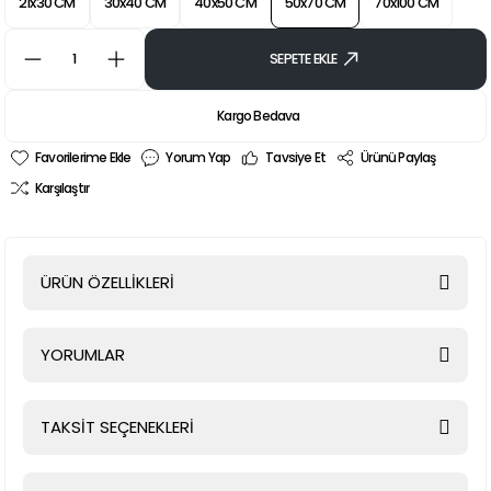
21x30 CM
30x40 CM
40x50 CM
50x70 CM
70x100 CM
SEPETE EKLE
Kargo Bedava
Yorum Yap
Tavsiye Et
Ürünü Paylaş
Karşılaştır
ÜRÜN ÖZELLİKLERİ
YORUMLAR
TAKSİT SEÇENEKLERİ
Bu ürüne ilk yorumu siz yapın!