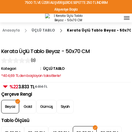
7500 TL VE ÜZERİ ALIŞVERİŞLERDE SEPETTE 250 TL İNDİRİM
Alışverişe Başla
TÜRKİYE'NİN HER YERİNE ÜCRETSİZ KARGO!
Anasayfa
ÜÇLÜ TABLO
Kerata Üçlü Tablo Beyaz - 50x7
Kerata Üçlü Tablo Beyaz - 50x70 CM
(0)
Kategori
ÜÇLÜ TABLO
*404,69 TL den başlayan taksitlerle!
%22
3.833 TL
4.914 TL
Çerçeve Rengi
Beyaz
Gold
Gümüş
Siyah
Tablo Ölçüsü