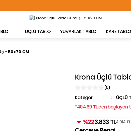
TÜRKİYE'NİN HER YERİNE ÜCRETSİZ KARGO!
TABLO
ÜÇLÜ TABLO
YUVARLAK TABLO
KARE TABLO
ş - 50x70 CM
Krona Üçlü Tab
(0)
Kategori
ÜÇLÜ 
*404,69 TL den başlayan ta
%22
3.833 TL
4.914 TL
Çerçeve Rengi