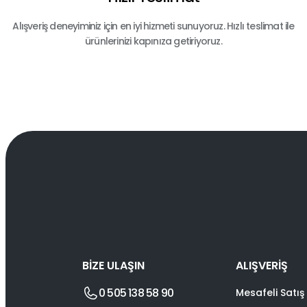
Alışveriş deneyiminiz için en iyi hizmeti sunuyoruz. Hızlı teslimat ile
ürünlerinizi kapınıza getiriyoruz.
BİZE ULAŞIN
ALIŞVERİŞ
0 505 138 58 90
Mesafeli Satış