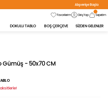
Alışverişe Başla
Favorilerim
Giriş Yap
Sepetim
DOKULU TABLO
BOŞ ÇERÇEVE
SİZDEN GELENLER
lo Gümüş - 50x70 CM
TABLO
ksitlerle!