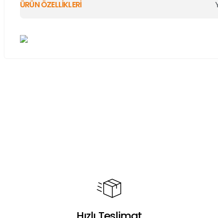
ÜRÜN ÖZELLİKLERİ
Bu ürünün fiyat bilgisi, resim, ürün açıklamalarında ve diğer ko
Görüş ve önerileriniz için teşekkür ederiz.
Ürün resmi kalitesiz, bozuk veya görüntülenemiyor.
Ürün açıklamasında eksik bilgiler bulunuyor.
Ürün bilgilerinde hatalar bulunuyor.
Ürün fiyatı diğer sitelerden daha pahalı.
Bu ürüne benzer farklı alternatifler olmalı.
Hızlı Teslimat