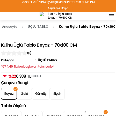
7500 TL VE ÜZERİ ALIŞVERİŞLERDE SEPETTE 250 TL İNDİRİM
Alışverişe Başla
TÜRKİYE'NİN HER YERİNE ÜCRETSİZ KARGO!
Anasayfa
ÜÇLÜ TABLO
Kulhu Üçlü Tablo Beyaz - 70x10
Kulhu Üçlü Tablo Beyaz - 70x100 CM
(0)
Kategori
ÜÇLÜ TABLO
*674,49 TL den başlayan taksitlerle!
%22
6.388 TL
8.190 TL
Çerçeve Rengi
Beyaz
Gold
Gümüş
Siyah
Tablo Ölçüsü