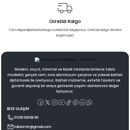
Ücretsiz Kargo
Tüm alışverişlerinizde kargo ücretini biz karşılıyoruz. Ücretsiz kargo fırsatını
kaçırmayın!
Modern, soyut, minimal ve klasik tarzlarda binlerce tablo
modelini; gerçek cam, ince alüminyum çerçeve ve yüksek kaliteli
dijital baskı ile üretiyoruz. Kaliteli malzeme, estetik tasarım ve
güvenli alışverişi bir araya getirerek yaşam alanlarınıza değer
katıyoruz.
BİZE ULAŞIN
0 505 138 58 90
tablomtr@gmail.com