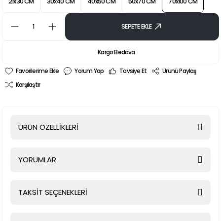
21x30 CM
30x40 CM
40x50 CM
50x70 CM
70x100 CM
SEPETE EKLE
Kargo Bedava
Yorum Yap
Tavsiye Et
Ürünü Paylaş
Karşılaştır
ÜRÜN ÖZELLİKLERİ
YORUMLAR
TAKSİT SEÇENEKLERİ
Bu ürüne ilk yorumu siz yapın!