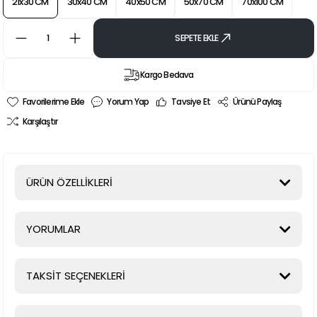
21x30 CM
30x40 CM
40x50 CM
50x70 CM
70x100 CM
SEPETE EKLE
Kargo Bedava
Yorum Yap
Tavsiye Et
Ürünü Paylaş
Karşılaştır
ÜRÜN ÖZELLİKLERİ
YORUMLAR
TAKSİT SEÇENEKLERİ
Bu ürüne ilk yorumu siz yapın!