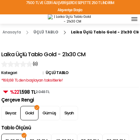
7500 TL VE ÜZERİ ALIŞVERİŞLERDE SEPETTE 250 TL İNDİRİM
Alışverişe Başla
TÜRKİYE'NİN HER YERİNE ÜCRETSİZ KARGO!
Anasayfa
ÜÇLÜ TABLO
Laika Üçlü Tablo Gold - 21x30 CM
Laika Üçlü Tablo Gold - 21x30 CM
(0)
Kategori
ÜÇLÜ TABLO
*168,68 TL den başlayan taksitlerle!
%22
1.598 TL
2.048 TL
Çerçeve Rengi
Beyaz
Gold
Gümüş
Siyah
Tablo Ölçüsü