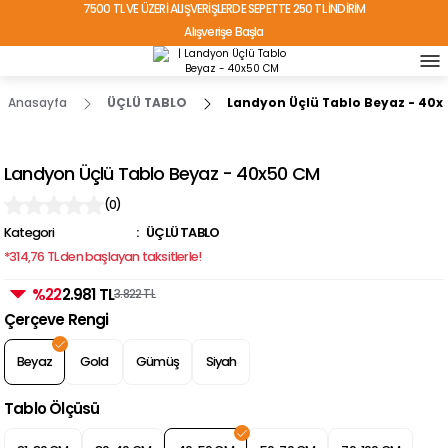
7500 TL VE ÜZERİ ALIŞVERİŞLERDE SEPETTE 250 TL İNDİRİM
Alışverişe Başla
TÜRKİYE'NİN HER YERİNE ÜCRETSİZ KARGO!
Anasayfa
ÜÇLÜ TABLO
Landyon Üçlü Tablo Beyaz - 40x
Landyon Üçlü Tablo Beyaz - 40x50 CM
(0)
Kategori
ÜÇLÜ TABLO
*314,76 TL den başlayan taksitlerle!
%22
2.981 TL
3.822 TL
Çerçeve Rengi
Beyaz
Gold
Gümüş
Siyah
Tablo Ölçüsü