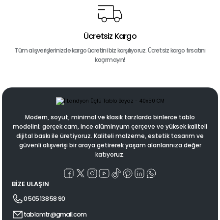
Ücretsiz Kargo
Tüm alışverişlerinizde kargo ücretini biz karşılıyoruz. Ücretsiz kargo fırsatını
kaçırmayın!
Modern, soyut, minimal ve klasik tarzlarda binlerce tablo
modelini; gerçek cam, ince alüminyum çerçeve ve yüksek kaliteli
dijital baskı ile üretiyoruz. Kaliteli malzeme, estetik tasarım ve
güvenli alışverişi bir araya getirerek yaşam alanlarınıza değer
katıyoruz.
BİZE ULAŞIN
0 505 138 58 90
tablomtr@gmail.com