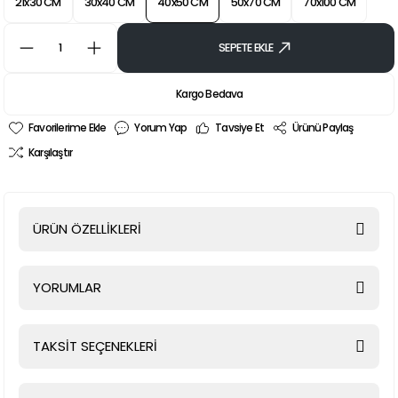
21x30 CM
30x40 CM
40x50 CM
50x70 CM
70x100 CM
SEPETE EKLE
Kargo Bedava
Yorum Yap
Tavsiye Et
Ürünü Paylaş
Karşılaştır
ÜRÜN ÖZELLİKLERİ
YORUMLAR
TAKSİT SEÇENEKLERİ
Bu ürüne ilk yorumu siz yapın!