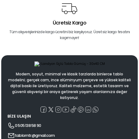
Ücretsiz Kargo
Tüm alışverişlerinizde kargo ücretini biz karşılıyoruz. Ücretsiz kargo fırsatını
kaçırmayın!
Modern, soyut, minimal ve klasik tarzlarda binlerce tablo
modelini; gerçek cam, ince alüminyum çerçeve ve yüksek kaliteli
dijital baskı ile üretiyoruz. Kaliteli malzeme, estetik tasarım ve
güvenli alışverişi bir araya getirerek yaşam alanlarınıza değer
katıyoruz.
BİZE ULAŞIN
0 505 138 58 90
tablomtr@gmail.com