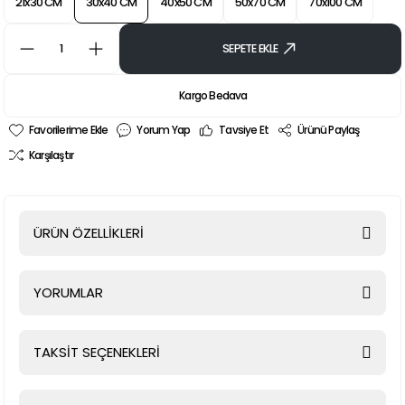
21x30 CM
30x40 CM
40x50 CM
50x70 CM
70x100 CM
SEPETE EKLE
Kargo Bedava
Yorum Yap
Tavsiye Et
Ürünü Paylaş
Karşılaştır
ÜRÜN ÖZELLİKLERİ
YORUMLAR
TAKSİT SEÇENEKLERİ
Bu ürüne ilk yorumu siz yapın!