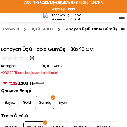
7500 TL VE ÜZERİ ALIŞVERİŞLERDE SEPETTE 250 TL İNDİRİM
Alışverişe Başla
TÜRKİYE'NİN HER YERİNE ÜCRETSİZ KARGO!
Anasayfa
ÜÇLÜ TABLO
Landyon Üçlü Tablo Gümüş - 30
Landyon Üçlü Tablo Gümüş - 30x40 CM
(0)
Kategori
ÜÇLÜ TABLO
*232,32 TL den başlayan taksitlerle!
%22
2.200 TL
2.821 TL
Çerçeve Rengi
Beyaz
Gold
Gümüş
Siyah
Tablo Ölçüsü