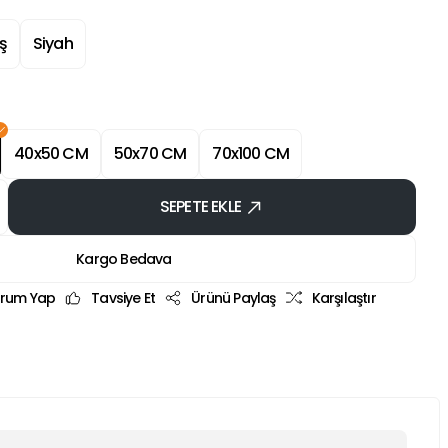
ş
Siyah
40x50 CM
50x70 CM
70x100 CM
SEPETE EKLE
Kargo Bedava
rum Yap
Tavsiye Et
Ürünü Paylaş
Karşılaştır