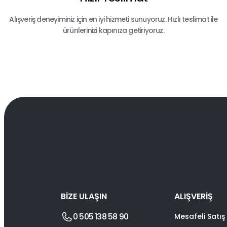
Alışveriş deneyiminiz için en iyi hizmeti sunuyoruz. Hızlı teslimat ile
ürünlerinizi kapınıza getiriyoruz.
BİZE ULAŞIN
ALIŞVERİŞ
0 505 138 58 90
Mesafeli Satış