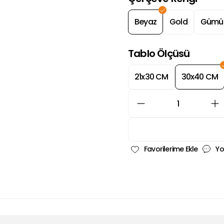
Beyaz
Gold
Gümü
Tablo Ölçüsü
21x30 CM
30x40 CM
Yo