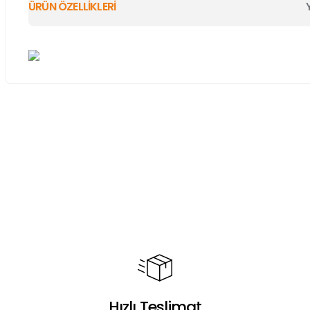
ÜRÜN ÖZELLİKLERİ
Bu ürünün fiyat bilgisi, resim, ürün açıklamalarında ve diğer ko
Görüş ve önerileriniz için teşekkür ederiz.
Ürün resmi kalitesiz, bozuk veya görüntülenemiyor.
Ürün açıklamasında eksik bilgiler bulunuyor.
Ürün bilgilerinde hatalar bulunuyor.
Ürün fiyatı diğer sitelerden daha pahalı.
Bu ürüne benzer farklı alternatifler olmalı.
Hızlı Teslimat