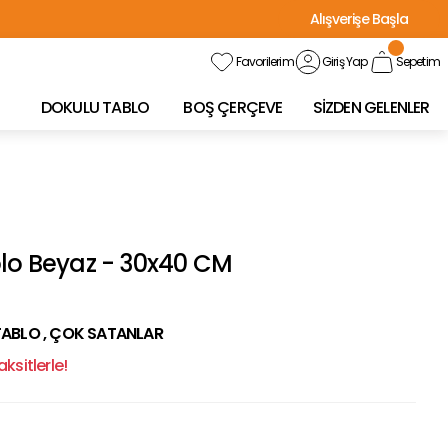
Alışverişe Başla
Favorilerim
Giriş Yap
Sepetim
DOKULU TABLO
BOŞ ÇERÇEVE
SİZDEN GELENLER
blo Beyaz - 30x40 CM
TABLO
,
ÇOK SATANLAR
ksitlerle!