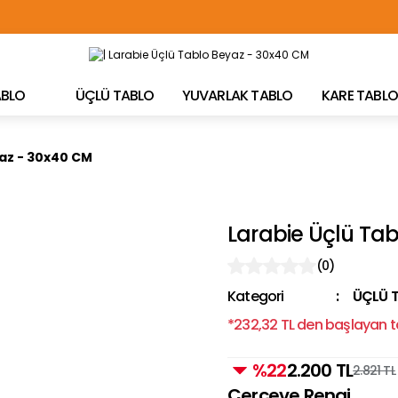
TÜRKİYE'NİN HER YERİNE ÜCRETSİZ KARGO!
TABLO
ÜÇLÜ TABLO
YUVARLAK TABLO
KARE TABLO
yaz - 30x40 CM
Larabie Üçlü Ta
(0)
Kategori
ÜÇLÜ 
*232,32 TL den başlayan ta
%22
2.200 TL
2.821 TL
Çerçeve Rengi