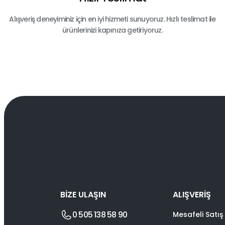
Alışveriş deneyiminiz için en iyi hizmeti sunuyoruz. Hızlı teslimat ile
ürünlerinizi kapınıza getiriyoruz.
BİZE ULAŞIN
ALIŞVERİŞ
0 505 138 58 90
Mesafeli Satış