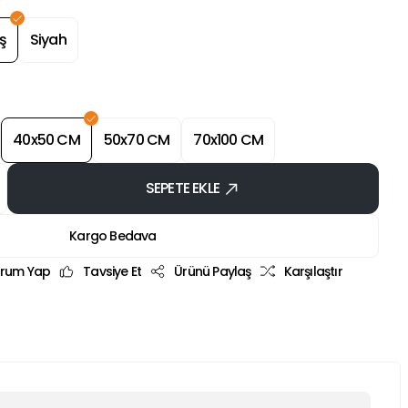
ş
Siyah
40x50 CM
50x70 CM
70x100 CM
SEPETE EKLE
Kargo Bedava
rum Yap
Tavsiye Et
Ürünü Paylaş
Karşılaştır