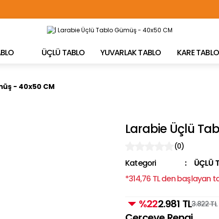
TÜRKİYE'NİN HER YERİNE ÜCRETSİZ KARGO!
TABLO
ÜÇLÜ TABLO
YUVARLAK TABLO
KARE TABLO
müş - 40x50 CM
Larabie Üçlü Ta
(0)
Kategori
ÜÇLÜ 
*314,76 TL den başlayan tak
%22
2.981 TL
3.822 TL
Çerçeve Rengi