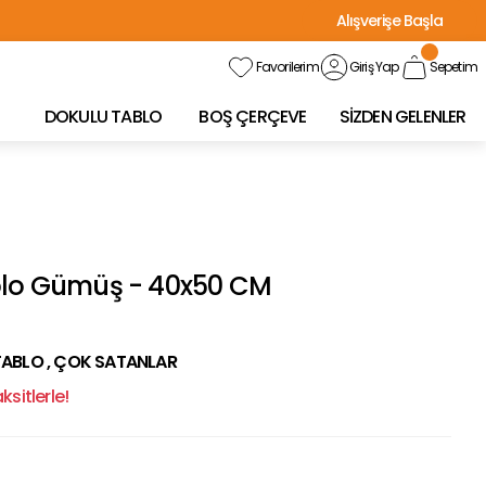
Alışverişe Başla
Favorilerim
Giriş Yap
Sepetim
DOKULU TABLO
BOŞ ÇERÇEVE
SİZDEN GELENLER
blo Gümüş - 40x50 CM
TABLO
,
ÇOK SATANLAR
sitlerle!