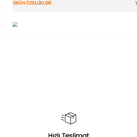
ÜRÜN ÖZELLİKLERİ
Bu ürünün fiyat bilgisi, resim, ürün açıklamalarında ve diğer ko
Görüş ve önerileriniz için teşekkür ederiz.
Ürün resmi kalitesiz, bozuk veya görüntülenemiyor.
Ürün açıklamasında eksik bilgiler bulunuyor.
Ürün bilgilerinde hatalar bulunuyor.
Ürün fiyatı diğer sitelerden daha pahalı.
Bu ürüne benzer farklı alternatifler olmalı.
Hızlı Teslimat