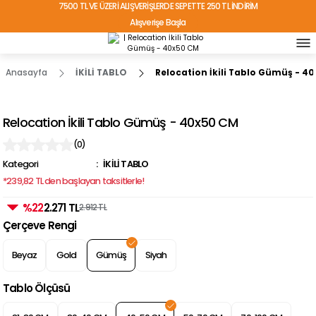
7500 TL VE ÜZERİ ALIŞVERİŞLERDE SEPETTE 250 TL İNDİRİM
Alışverişe Başla
TÜRKİYE'NİN HER YERİNE ÜCRETSİZ KARGO!
Anasayfa
İKİLİ TABLO
Relocation İkili Tablo Gümüş - 4
Relocation İkili Tablo Gümüş - 40x50 CM
(0)
Kategori
İKİLİ TABLO
*239,82 TL den başlayan taksitlerle!
%22
2.271 TL
2.912 TL
Çerçeve Rengi
Beyaz
Gold
Gümüş
Siyah
Tablo Ölçüsü