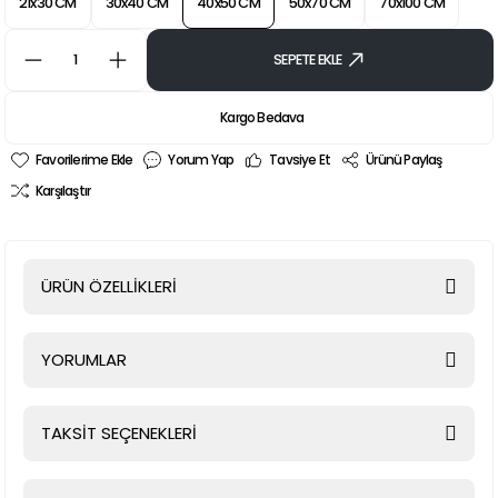
21x30 CM
30x40 CM
40x50 CM
50x70 CM
70x100 CM
SEPETE EKLE
Kargo Bedava
Yorum Yap
Tavsiye Et
Ürünü Paylaş
Karşılaştır
ÜRÜN ÖZELLİKLERİ
YORUMLAR
TAKSİT SEÇENEKLERİ
Bu ürüne ilk yorumu siz yapın!