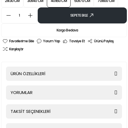
21x30 CM
30x40 CM
40x50 CM
50x70 CM
70x100 CM
SEPETE EKLE
Kargo Bedava
Yorum Yap
Tavsiye Et
Ürünü Paylaş
Karşılaştır
ÜRÜN ÖZELLİKLERİ
YORUMLAR
TAKSİT SEÇENEKLERİ
Bu ürüne ilk yorumu siz yapın!