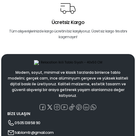
Ücretsiz Kargo
Tüm alışverişlerinizde kargo ücretini biz karşılıyoruz. Ücretsiz kargo fırsatını
kaçırmayın!
Modern, soyut, minimal ve klasik tarzlarda binlerce tablo
modelini; gerçek cam, ince alüminyum çerçeve ve yüksek kaliteli
dijital baskı ile üretiyoruz. Kaliteli malzeme, estetik tasarım ve
güvenli alışverişi bir araya getirerek yaşam alanlarınıza değer
katıyoruz.
BİZE ULAŞIN
0 505 138 58 90
tablomtr@gmail.com