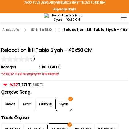
7500 TL VE ÜZERİ ALIŞVERİŞLERDE SEPETTE 250 TL İNDİRİM
Alışverişe Başla
TÜRKİYE'NİN HER YERİNE ÜCRETSİZ KARGO!
Anasayfa
İKİLİ TABLO
Relocation İkili Tablo Siyah - 40
Relocation İkili Tablo Siyah - 40x50 CM
(0)
Kategori
İKİLİ TABLO
*239,82 TL den başlayan taksitlerle!
%22
2.271 TL
2.912 TL
Çerçeve Rengi
Beyaz
Gold
Gümüş
Siyah
Tablo Ölçüsü