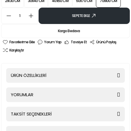
21x30 CM
30x40 CM
40x50 CM
50x70 CM
70x100 CM
SEPETE EKLE
Kargo Bedava
Yorum Yap
Tavsiye Et
Ürünü Paylaş
Karşılaştır
ÜRÜN ÖZELLİKLERİ
YORUMLAR
TAKSİT SEÇENEKLERİ
Bu ürüne ilk yorumu siz yapın!