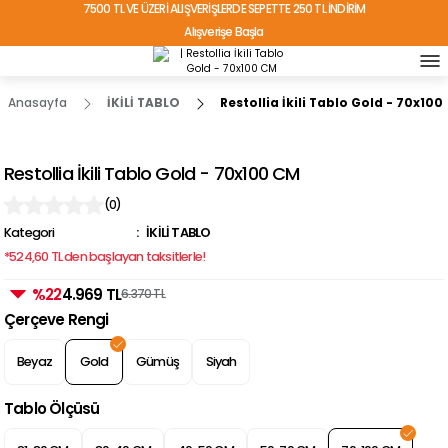
7500 TL VE ÜZERİ ALIŞVERİŞLERDE SEPETTE 250 TL İNDİRİM
Alışverişe Başla
TÜRKİYE'NİN HER YERİNE ÜCRETSİZ KARGO!
Anasayfa
İKİLİ TABLO
Restollia İkili Tablo Gold - 70x100
Restollia İkili Tablo Gold - 70x100 CM
(0)
Kategori
İKİLİ TABLO
*524,60 TL den başlayan taksitlerle!
%22
4.969 TL
6.370 TL
Çerçeve Rengi
Beyaz
Gold
Gümüş
Siyah
Tablo Ölçüsü