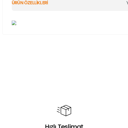
ÜRÜN ÖZELLİKLERİ
Bu ürünün fiyat bilgisi, resim, ürün açıklamalarında ve diğer ko
Görüş ve önerileriniz için teşekkür ederiz.
Ürün resmi kalitesiz, bozuk veya görüntülenemiyor.
Ürün açıklamasında eksik bilgiler bulunuyor.
Ürün bilgilerinde hatalar bulunuyor.
Ürün fiyatı diğer sitelerden daha pahalı.
Bu ürüne benzer farklı alternatifler olmalı.
Hızlı Teslimat