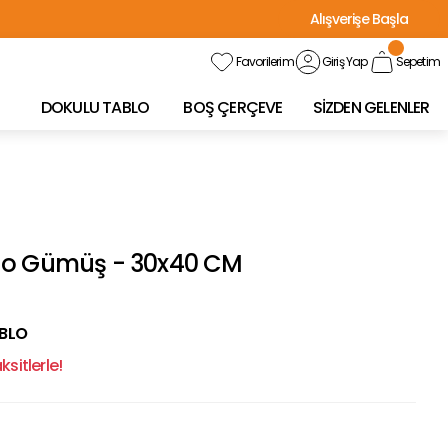
Alışverişe Başla
Favorilerim
Giriş Yap
Sepetim
DOKULU TABLO
BOŞ ÇERÇEVE
SİZDEN GELENLER
Tablo Gümüş - 30x40 CM
ABLO
sitlerle!