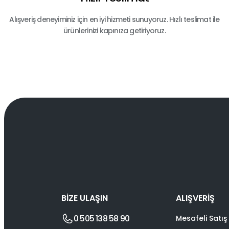
Alışveriş deneyiminiz için en iyi hizmeti sunuyoruz. Hızlı teslimat ile
ürünlerinizi kapınıza getiriyoruz.
BİZE ULAŞIN
ALIŞVERİŞ
0 505 138 58 90
Mesafeli Satış