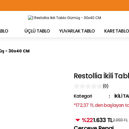
TÜRKİYE'NİN HER YERİNE ÜCRETSİZ KARGO!
TABLO
ÜÇLÜ TABLO
YUVARLAK TABLO
KARE TABLO
müş - 30x40 CM
Restollia İkili 
(0)
Kategori
İKİLİ T
*172,37 TL den başlayan tak
%22
1.633 TL
2.093 TL
Çerçeve Rengi