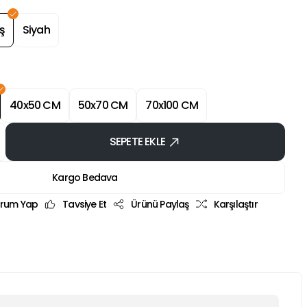
ş
Siyah
40x50 CM
50x70 CM
70x100 CM
SEPETE EKLE
Kargo Bedava
rum Yap
Tavsiye Et
Ürünü Paylaş
Karşılaştır