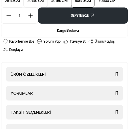
21x30 CM
30x40 CM
40x50 CM
50x70 CM
70x100 CM
SEPETE EKLE
Kargo Bedava
Yorum Yap
Tavsiye Et
Ürünü Paylaş
Karşılaştır
ÜRÜN ÖZELLİKLERİ
YORUMLAR
TAKSİT SEÇENEKLERİ
Bu ürüne ilk yorumu siz yapın!