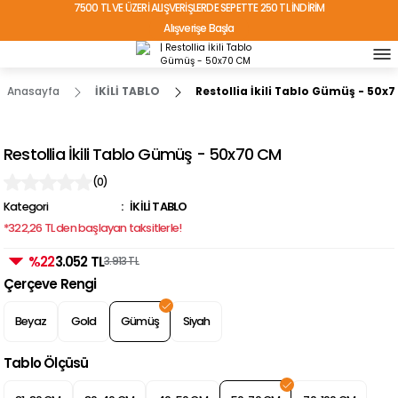
7500 TL VE ÜZERİ ALIŞVERİŞLERDE SEPETTE 250 TL İNDİRİM
Alışverişe Başla
TÜRKİYE'NİN HER YERİNE ÜCRETSİZ KARGO!
Anasayfa
İKİLİ TABLO
Restollia İkili Tablo Gümüş - 50x
Restollia İkili Tablo Gümüş - 50x70 CM
(0)
Kategori
İKİLİ TABLO
*322,26 TL den başlayan taksitlerle!
%22
3.052 TL
3.913 TL
Çerçeve Rengi
Beyaz
Gold
Gümüş
Siyah
Tablo Ölçüsü