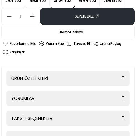
21x30 CM
30x40 CM
40x50 CM
50x70 CM
70x100 CM
SEPETE EKLE
Kargo Bedava
Yorum Yap
Tavsiye Et
Ürünü Paylaş
Karşılaştır
ÜRÜN ÖZELLİKLERİ
YORUMLAR
TAKSİT SEÇENEKLERİ
Bu ürüne ilk yorumu siz yapın!