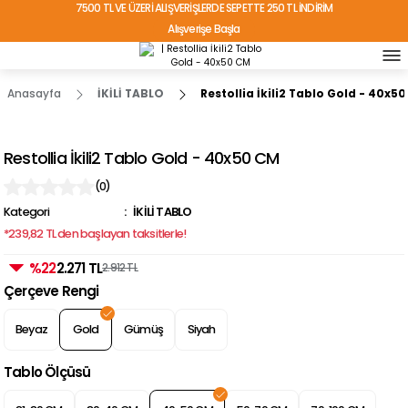
7500 TL VE ÜZERİ ALIŞVERİŞLERDE SEPETTE 250 TL İNDİRİM
Alışverişe Başla
TÜRKİYE'NİN HER YERİNE ÜCRETSİZ KARGO!
Anasayfa
İKİLİ TABLO
Restollia İkili2 Tablo Gold - 40x5
Restollia İkili2 Tablo Gold - 40x50 CM
(0)
Kategori
İKİLİ TABLO
*239,82 TL den başlayan taksitlerle!
%22
2.271 TL
2.912 TL
Çerçeve Rengi
Beyaz
Gold
Gümüş
Siyah
Tablo Ölçüsü