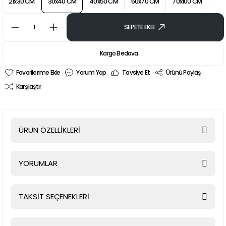
21x30 CM
30x40 CM
40x50 CM
50x70 CM
70x100 CM
SEPETE EKLE
Kargo Bedava
Yorum Yap
Tavsiye Et
Ürünü Paylaş
Karşılaştır
ÜRÜN ÖZELLİKLERİ
YORUMLAR
TAKSİT SEÇENEKLERİ
Bu ürüne ilk yorumu siz yapın!