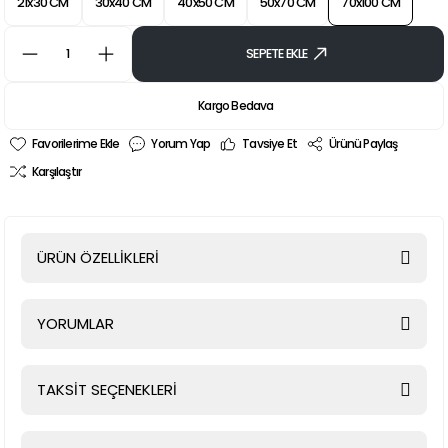
21x30 CM
30x40 CM
40x50 CM
50x70 CM
70x100 CM
SEPETE EKLE
Kargo Bedava
Yorum Yap
Tavsiye Et
Ürünü Paylaş
Karşılaştır
ÜRÜN ÖZELLİKLERİ
YORUMLAR
TAKSİT SEÇENEKLERİ
Bu ürüne ilk yorumu siz yapın!