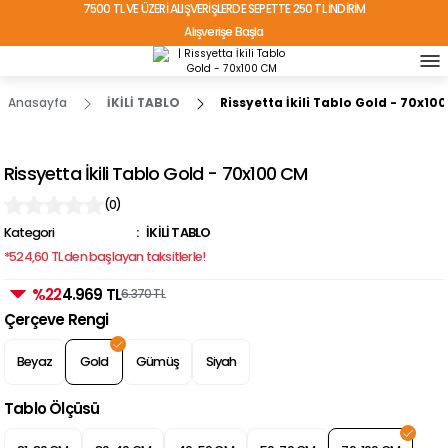
7500 TL VE ÜZERİ ALIŞVERİŞLERDE SEPETTE 250 TL İNDİRİM
Alışverişe Başla
TÜRKİYE'NİN HER YERİNE ÜCRETSİZ KARGO!
Anasayfa
İKİLİ TABLO
Rissyetta İkili Tablo Gold - 70x10
Rissyetta İkili Tablo Gold - 70x100 CM
(0)
Kategori
İKİLİ TABLO
*524,60 TL den başlayan taksitlerle!
%22
4.969 TL
6.370 TL
Çerçeve Rengi
Beyaz
Gold
Gümüş
Siyah
Tablo Ölçüsü