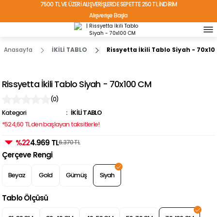
7500 TL VE ÜZERİ ALIŞVERİŞLERDE SEPETTE 250 TL İNDİRİM
Alışverişe Başla
TÜRKİYE'NİN HER YERİNE ÜCRETSİZ KARGO!
Anasayfa
İKİLİ TABLO
Rissyetta İkili Tablo Siyah - 70x1
Rissyetta İkili Tablo Siyah - 70x100 CM
(0)
Kategori
İKİLİ TABLO
*524,60 TL den başlayan taksitlerle!
%22
4.969 TL
6.370 TL
Çerçeve Rengi
Beyaz
Gold
Gümüş
Siyah
Tablo Ölçüsü