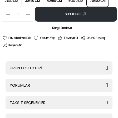
21x30 CM
30x40 CM
40x50 CM
50x70 CM
70x100 CM
SEPETE EKLE
Kargo Bedava
Yorum Yap
Tavsiye Et
Ürünü Paylaş
Karşılaştır
ÜRÜN ÖZELLİKLERİ
YORUMLAR
TAKSİT SEÇENEKLERİ
Bu ürüne ilk yorumu siz yapın!