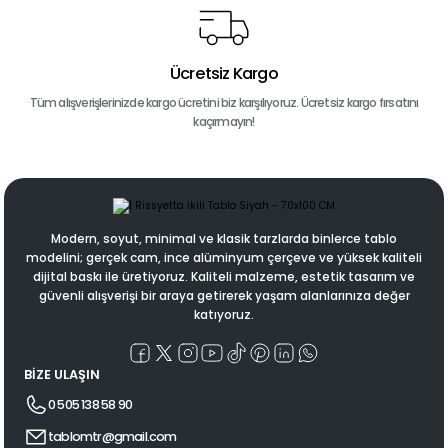
Ücretsiz Kargo
Tüm alışverişlerinizde kargo ücretini biz karşılıyoruz. Ücretsiz kargo fırsatını
kaçırmayın!
Modern, soyut, minimal ve klasik tarzlarda binlerce tablo
modelini; gerçek cam, ince alüminyum çerçeve ve yüksek kaliteli
dijital baskı ile üretiyoruz. Kaliteli malzeme, estetik tasarım ve
güvenli alışverişi bir araya getirerek yaşam alanlarınıza değer
katıyoruz.
BİZE ULAŞIN
0 505 138 58 90
tablomtr@gmail.com