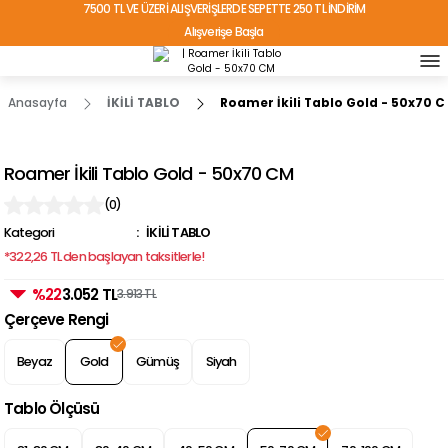
7500 TL VE ÜZERİ ALIŞVERİŞLERDE SEPETTE 250 TL İNDİRİM
Alışverişe Başla
TÜRKİYE'NİN HER YERİNE ÜCRETSİZ KARGO!
Anasayfa
İKİLİ TABLO
Roamer İkili Tablo Gold - 50x70 
Roamer İkili Tablo Gold - 50x70 CM
(0)
Kategori
İKİLİ TABLO
*322,26 TL den başlayan taksitlerle!
%22
3.052 TL
3.913 TL
Çerçeve Rengi
Beyaz
Gold
Gümüş
Siyah
Tablo Ölçüsü