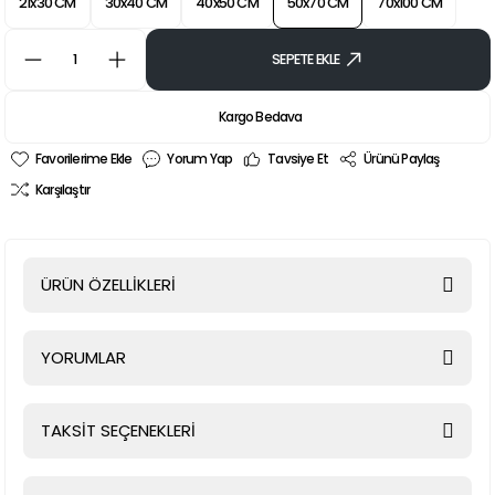
21x30 CM
30x40 CM
40x50 CM
50x70 CM
70x100 CM
SEPETE EKLE
Kargo Bedava
Yorum Yap
Tavsiye Et
Ürünü Paylaş
Karşılaştır
ÜRÜN ÖZELLİKLERİ
YORUMLAR
TAKSİT SEÇENEKLERİ
Bu ürüne ilk yorumu siz yapın!