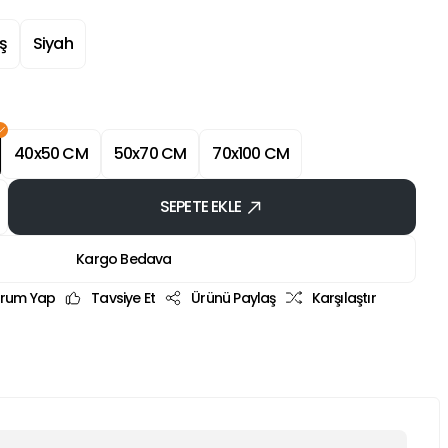
ş
Siyah
40x50 CM
50x70 CM
70x100 CM
SEPETE EKLE
Kargo Bedava
rum Yap
Tavsiye Et
Ürünü Paylaş
Karşılaştır