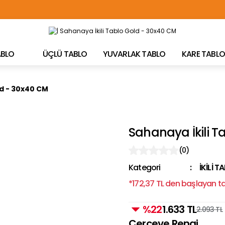
TÜRKİYE'NİN HER YERİNE ÜCRETSİZ KARGO!
TABLO
ÜÇLÜ TABLO
YUVARLAK TABLO
KARE TABLO
ld - 30x40 CM
Sahanaya İkili T
(0)
Kategori
İKİLİ T
*172,37 TL den başlayan tak
%22
1.633 TL
2.093 TL
Çerçeve Rengi