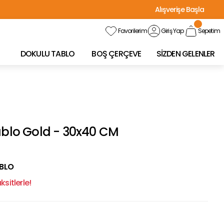
Alışverişe Başla
Favorilerim
Giriş Yap
Sepetim
DOKULU TABLO
BOŞ ÇERÇEVE
SİZDEN GELENLER
ablo Gold - 30x40 CM
ABLO
sitlerle!