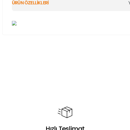
ÜRÜN ÖZELLİKLERİ
Bu ürünün fiyat bilgisi, resim, ürün açıklamalarında ve diğer ko
Görüş ve önerileriniz için teşekkür ederiz.
Ürün resmi kalitesiz, bozuk veya görüntülenemiyor.
Ürün açıklamasında eksik bilgiler bulunuyor.
Ürün bilgilerinde hatalar bulunuyor.
Ürün fiyatı diğer sitelerden daha pahalı.
Bu ürüne benzer farklı alternatifler olmalı.
Hızlı Teslimat