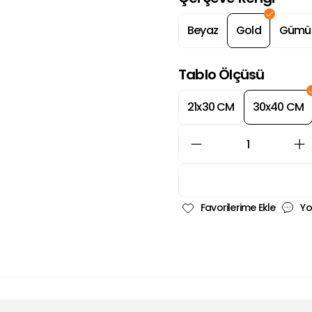
Beyaz
Gold
Gümü
Tablo Ölçüsü
21x30 CM
30x40 CM
Yo