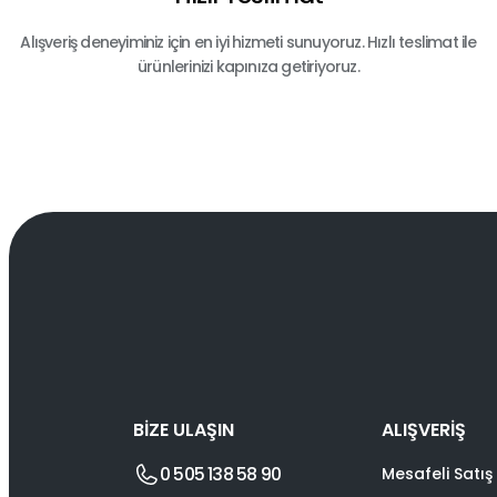
Alışveriş deneyiminiz için en iyi hizmeti sunuyoruz. Hızlı teslimat ile
ürünlerinizi kapınıza getiriyoruz.
BİZE ULAŞIN
ALIŞVERİŞ
0 505 138 58 90
Mesafeli Satış