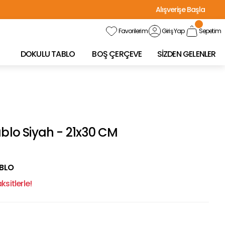
Alışverişe Başla
Favorilerim
Giriş Yap
Sepetim
DOKULU TABLO
BOŞ ÇERÇEVE
SİZDEN GELENLER
ablo Siyah - 21x30 CM
ABLO
sitlerle!