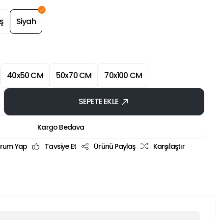
ş
Siyah
40x50 CM
50x70 CM
70x100 CM
SEPETE EKLE
Kargo Bedava
rum Yap
Tavsiye Et
Ürünü Paylaş
Karşılaştır