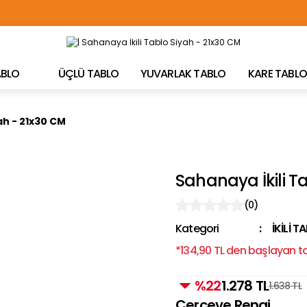
TÜRKİYE'NİN HER YERİNE ÜCRETSİZ KARGO!
TABLO
ÜÇLÜ TABLO
YUVARLAK TABLO
KARE TABLO
ah - 21x30 CM
Sahanaya İkili T
(0)
Kategori
İKİLİ T
*134,90 TL den başlayan tak
%22
1.278 TL
1.638 TL
Çerçeve Rengi