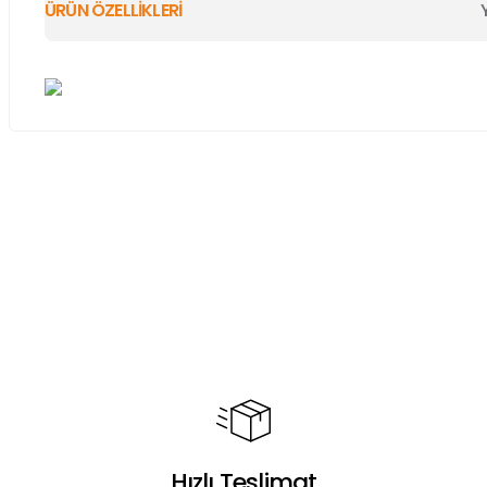
ÜRÜN ÖZELLİKLERİ
Bu ürünün fiyat bilgisi, resim, ürün açıklamalarında ve diğer ko
Görüş ve önerileriniz için teşekkür ederiz.
Ürün resmi kalitesiz, bozuk veya görüntülenemiyor.
Ürün açıklamasında eksik bilgiler bulunuyor.
Ürün bilgilerinde hatalar bulunuyor.
Ürün fiyatı diğer sitelerden daha pahalı.
Bu ürüne benzer farklı alternatifler olmalı.
Hızlı Teslimat