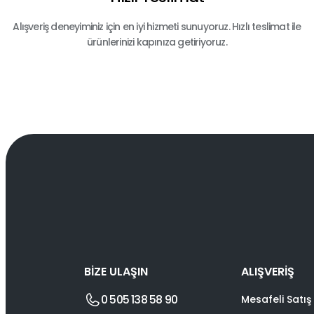
Alışveriş deneyiminiz için en iyi hizmeti sunuyoruz. Hızlı teslimat ile
ürünlerinizi kapınıza getiriyoruz.
BİZE ULAŞIN
ALIŞVERİŞ
0 505 138 58 90
Mesafeli Satış