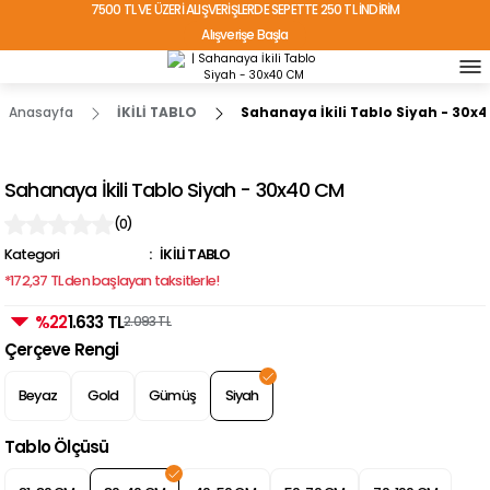
7500 TL VE ÜZERİ ALIŞVERİŞLERDE SEPETTE 250 TL İNDİRİM
Alışverişe Başla
TÜRKİYE'NİN HER YERİNE ÜCRETSİZ KARGO!
Anasayfa
İKİLİ TABLO
Sahanaya İkili Tablo Siyah - 30x
Sahanaya İkili Tablo Siyah - 30x40 CM
(0)
Kategori
İKİLİ TABLO
*172,37 TL den başlayan taksitlerle!
%22
1.633 TL
2.093 TL
Çerçeve Rengi
Beyaz
Gold
Gümüş
Siyah
Tablo Ölçüsü