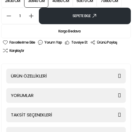
21x30 CM
30x40 CM
40x50 CM
50x70 CM
70x100 CM
SEPETE EKLE
Kargo Bedava
Yorum Yap
Tavsiye Et
Ürünü Paylaş
Karşılaştır
ÜRÜN ÖZELLİKLERİ
YORUMLAR
TAKSİT SEÇENEKLERİ
Bu ürüne ilk yorumu siz yapın!