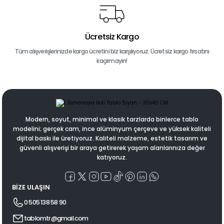
Ücretsiz Kargo
Tüm alışverişlerinizde kargo ücretini biz karşılıyoruz. Ücretsiz kargo fırsatını
kaçırmayın!
Modern, soyut, minimal ve klasik tarzlarda binlerce tablo
modelini; gerçek cam, ince alüminyum çerçeve ve yüksek kaliteli
dijital baskı ile üretiyoruz. Kaliteli malzeme, estetik tasarım ve
güvenli alışverişi bir araya getirerek yaşam alanlarınıza değer
katıyoruz.
BİZE ULAŞIN
0 505 138 58 90
tablomtr@gmail.com