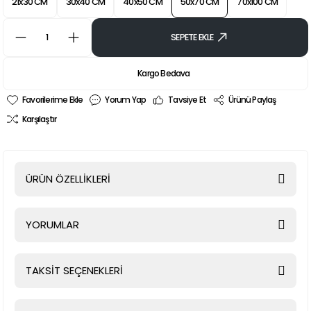
21x30 CM
30x40 CM
40x50 CM
50x70 CM
70x100 CM
SEPETE EKLE
Kargo Bedava
Yorum Yap
Tavsiye Et
Ürünü Paylaş
Karşılaştır
ÜRÜN ÖZELLİKLERİ
YORUMLAR
TAKSİT SEÇENEKLERİ
Bu ürüne ilk yorumu siz yapın!