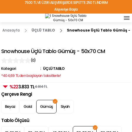
7500 TL VE ÜZERİ ALIŞVERİŞLERDE SEPETTE 250 TL İNDİRİM
Alışverişe Başla
TÜRKİYE'NİN HER YERİNE ÜCRETSİZ KARGO!
Anasayfa
ÜÇLÜ TABLO
Snowhouse Üçlü Tablo Gümüş -
Snowhouse Üçlü Tablo Gümüş - 50x70 CM
(0)
Kategori
ÜÇLÜ TABLO
*404,69 TL den başlayan taksitlerle!
%22
3.833 TL
4.914 TL
Çerçeve Rengi
Beyaz
Gold
Gümüş
Siyah
Tablo Ölçüsü