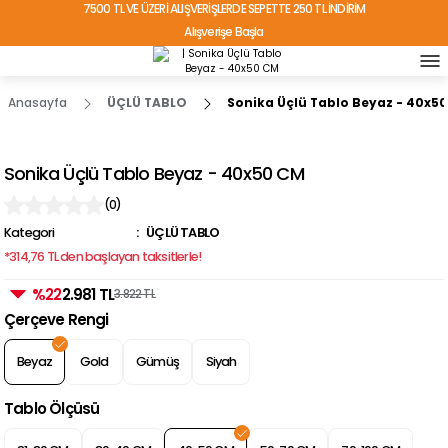
7500 TL VE ÜZERİ ALIŞVERİŞLERDE SEPETTE 250 TL İNDİRİM
Alışverişe Başla
TÜRKİYE'NİN HER YERİNE ÜCRETSİZ KARGO!
Anasayfa
ÜÇLÜ TABLO
Sonika Üçlü Tablo Beyaz - 40x5
Sonika Üçlü Tablo Beyaz - 40x50 CM
(0)
Kategori
ÜÇLÜ TABLO
*314,76 TL den başlayan taksitlerle!
%22
2.981 TL
3.822 TL
Çerçeve Rengi
Beyaz
Gold
Gümüş
Siyah
Tablo Ölçüsü