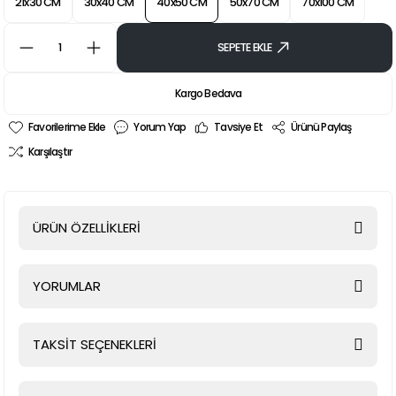
21x30 CM
30x40 CM
40x50 CM
50x70 CM
70x100 CM
SEPETE EKLE
Kargo Bedava
Yorum Yap
Tavsiye Et
Ürünü Paylaş
Karşılaştır
ÜRÜN ÖZELLİKLERİ
YORUMLAR
TAKSİT SEÇENEKLERİ
Bu ürüne ilk yorumu siz yapın!