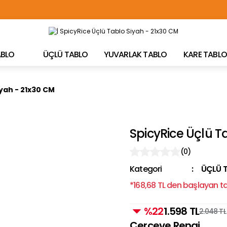
TÜRKİYE'NİN HER YERİNE ÜCRETSİZ KARGO!
TABLO
ÜÇLÜ TABLO
YUVARLAK TABLO
KARE TABLO
iyah - 21x30 CM
SpicyRice Üçlü T
(0)
Kategori
ÜÇLÜ 
*168,68 TL den başlayan tak
%22
1.598 TL
2.048 TL
Çerçeve Rengi