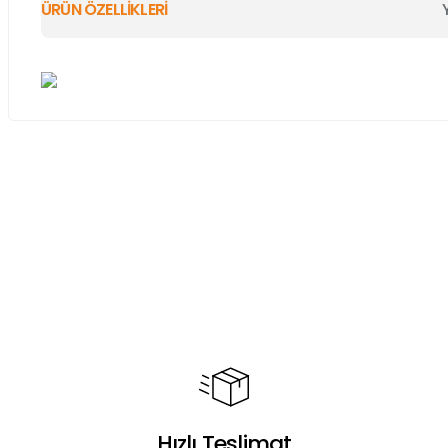
ÜRÜN ÖZELLİKLERİ
Bu ürünün fiyat bilgisi, resim, ürün açıklamalarında ve diğer ko
Görüş ve önerileriniz için teşekkür ederiz.
Ürün resmi kalitesiz, bozuk veya görüntülenemiyor.
Ürün açıklamasında eksik bilgiler bulunuyor.
Ürün bilgilerinde hatalar bulunuyor.
Ürün fiyatı diğer sitelerden daha pahalı.
Bu ürüne benzer farklı alternatifler olmalı.
Hızlı Teslimat