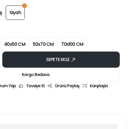
ş
Siyah
40x50 CM
50x70 CM
70x100 CM
SEPETE EKLE
Kargo Bedava
rum Yap
Tavsiye Et
Ürünü Paylaş
Karşılaştır