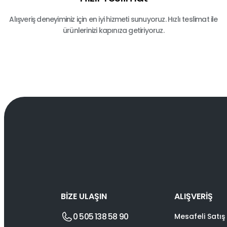
Alışveriş deneyiminiz için en iyi hizmeti sunuyoruz. Hızlı teslimat ile
ürünlerinizi kapınıza getiriyoruz.
BİZE ULAŞIN
ALIŞVERİŞ
0 505 138 58 90
Mesafeli Satış