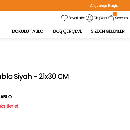
Alışverişe Başla
Favorilerim
Giriş Yap
Sepetim
DOKULU TABLO
BOŞ ÇERÇEVE
SİZDEN GELENLER
ablo Siyah - 21x30 CM
TABLO
sitlerle!