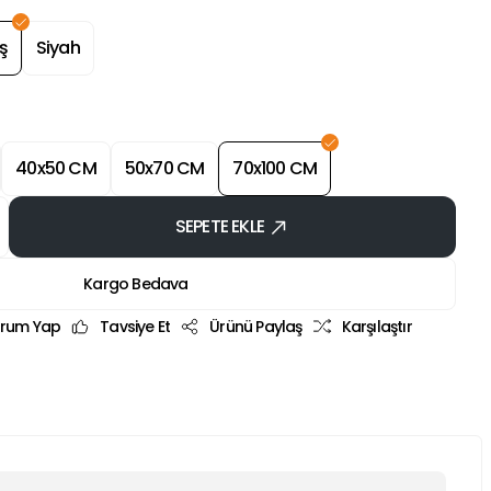
ş
Siyah
40x50 CM
50x70 CM
70x100 CM
SEPETE EKLE
Kargo Bedava
rum Yap
Tavsiye Et
Ürünü Paylaş
Karşılaştır