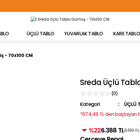
TÜRKİYE'NİN HER YERİNE ÜCRETSİZ KARGO!
TABLO
ÜÇLÜ TABLO
YUVARLAK TABLO
KARE TABLO
ş - 70x100 CM
Sreda Üçlü Tabl
(0)
Kategori
ÜÇLÜ 
*674,49 TL den başlayan ta
%22
6.388 TL
8.190 TL
Çerçeve Rengi