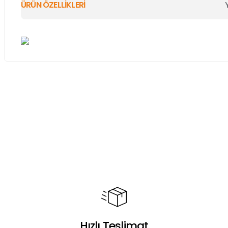
ÜRÜN ÖZELLİKLERİ
Bu ürünün fiyat bilgisi, resim, ürün açıklamalarında ve diğer ko
Görüş ve önerileriniz için teşekkür ederiz.
Ürün resmi kalitesiz, bozuk veya görüntülenemiyor.
Ürün açıklamasında eksik bilgiler bulunuyor.
Ürün bilgilerinde hatalar bulunuyor.
Ürün fiyatı diğer sitelerden daha pahalı.
Bu ürüne benzer farklı alternatifler olmalı.
Hızlı Teslimat