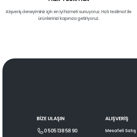
Alışveriş deneyiminiz için en iyi hizmeti sunuyoruz. Hızlı teslimat ile
ürünlerinizi kapınıza getiriyoruz.
BİZE ULAŞIN
ALIŞVERİŞ
0 505 138 58 90
Mesafeli Satış