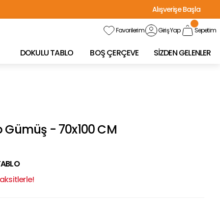
Alışverişe Başla
Favorilerim
Giriş Yap
Sepetim
DOKULU TABLO
BOŞ ÇERÇEVE
SİZDEN GELENLER
o Gümüş - 70x100 CM
TABLO
ksitlerle!