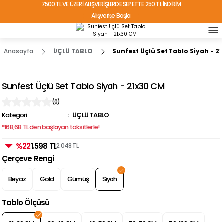
7500 TL VE ÜZERİ ALIŞVERİŞLERDE SEPETTE 250 TL İNDİRİM
Alışverişe Başla
TÜRKİYE'NİN HER YERİNE ÜCRETSİZ KARGO!
Anasayfa
ÜÇLÜ TABLO
Sunfest Üçlü Set Tablo Siyah - 2
Sunfest Üçlü Set Tablo Siyah - 21x30 CM
(0)
Kategori
ÜÇLÜ TABLO
*168,68 TL den başlayan taksitlerle!
%22
1.598 TL
2.048 TL
Çerçeve Rengi
Beyaz
Gold
Gümüş
Siyah
Tablo Ölçüsü