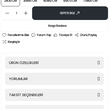
21x30 CM
30x40 CM
40x50 CM
50x70 CM
70x100 CM
SEPETE EKLE
Kargo Bedava
Yorum Yap
Tavsiye Et
Ürünü Paylaş
Karşılaştır
ÜRÜN ÖZELLİKLERİ
YORUMLAR
TAKSİT SEÇENEKLERİ
Bu ürüne ilk yorumu siz yapın!