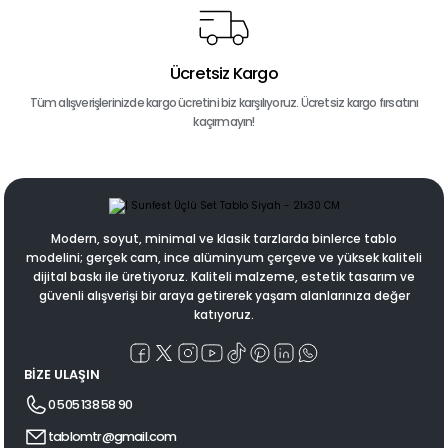
Ücretsiz Kargo
Tüm alışverişlerinizde kargo ücretini biz karşılıyoruz. Ücretsiz kargo fırsatını
kaçırmayın!
Modern, soyut, minimal ve klasik tarzlarda binlerce tablo
modelini; gerçek cam, ince alüminyum çerçeve ve yüksek kaliteli
dijital baskı ile üretiyoruz. Kaliteli malzeme, estetik tasarım ve
güvenli alışverişi bir araya getirerek yaşam alanlarınıza değer
katıyoruz.
BİZE ULAŞIN
0 505 138 58 90
tablomtr@gmail.com