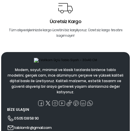
Ücretsiz Kargo
Tüm alışverişlerinizde kargo ücretini biz karşılıyoruz. Ücretsiz kargo fırsatını
kaçırmayın!
Modern, soyut, minimal ve klasik tarzlarda binlerce tablo
modelini; gerçek cam, ince alüminyum çerçeve ve yüksek kaliteli
dijital baskı ile üretiyoruz. Kaliteli malzeme, estetik tasarım ve
güvenli alışverişi bir araya getirerek yaşam alanlarınıza değer
katıyoruz.
BİZE ULAŞIN
0 505 138 58 90
tablomtr@gmail.com