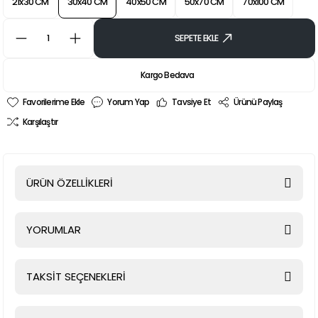
21x30 CM
30x40 CM
40x50 CM
50x70 CM
70x100 CM
SEPETE EKLE
Kargo Bedava
Yorum Yap
Tavsiye Et
Ürünü Paylaş
Karşılaştır
ÜRÜN ÖZELLİKLERİ
YORUMLAR
TAKSİT SEÇENEKLERİ
Bu ürüne ilk yorumu siz yapın!