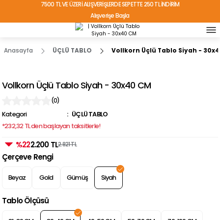
7500 TL VE ÜZERİ ALIŞVERİŞLERDE SEPETTE 250 TL İNDİRİM
Alışverişe Başla
TÜRKİYE'NİN HER YERİNE ÜCRETSİZ KARGO!
Anasayfa
ÜÇLÜ TABLO
Vollkorn Üçlü Tablo Siyah - 30x
Vollkorn Üçlü Tablo Siyah - 30x40 CM
(0)
Kategori
ÜÇLÜ TABLO
*232,32 TL den başlayan taksitlerle!
%22
2.200 TL
2.821 TL
Çerçeve Rengi
Beyaz
Gold
Gümüş
Siyah
Tablo Ölçüsü