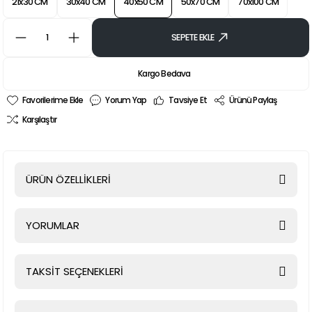
21x30 CM
30x40 CM
40x50 CM
50x70 CM
70x100 CM
SEPETE EKLE
Kargo Bedava
Yorum Yap
Tavsiye Et
Ürünü Paylaş
Karşılaştır
ÜRÜN ÖZELLİKLERİ
YORUMLAR
TAKSİT SEÇENEKLERİ
Bu ürüne ilk yorumu siz yapın!