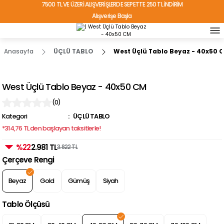
7500 TL VE ÜZERİ ALIŞVERİŞLERDE SEPETTE 250 TL İNDİRİM
Alışverişe Başla
TÜRKİYE'NİN HER YERİNE ÜCRETSİZ KARGO!
Anasayfa
ÜÇLÜ TABLO
West Üçlü Tablo Beyaz - 40x50 
West Üçlü Tablo Beyaz - 40x50 CM
(0)
Kategori
ÜÇLÜ TABLO
*314,76 TL den başlayan taksitlerle!
%22
2.981 TL
3.822 TL
Çerçeve Rengi
Beyaz
Gold
Gümüş
Siyah
Tablo Ölçüsü