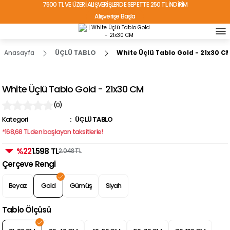
7500 TL VE ÜZERİ ALIŞVERİŞLERDE SEPETTE 250 TL İNDİRİM
Alışverişe Başla
TÜRKİYE'NİN HER YERİNE ÜCRETSİZ KARGO!
Anasayfa
ÜÇLÜ TABLO
White Üçlü Tablo Gold - 21x30 C
White Üçlü Tablo Gold - 21x30 CM
(0)
Kategori
ÜÇLÜ TABLO
*168,68 TL den başlayan taksitlerle!
%22
1.598 TL
2.048 TL
Çerçeve Rengi
Beyaz
Gold
Gümüş
Siyah
Tablo Ölçüsü