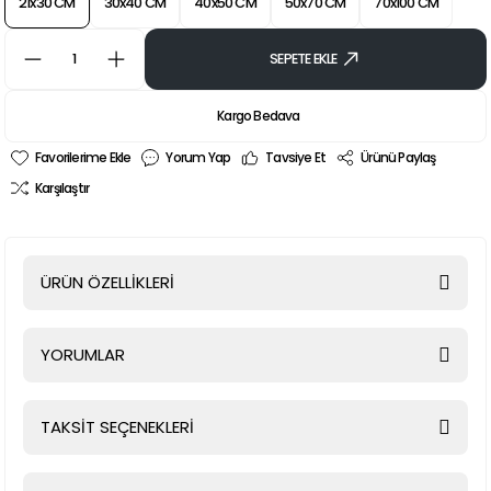
21x30 CM
30x40 CM
40x50 CM
50x70 CM
70x100 CM
SEPETE EKLE
Kargo Bedava
Yorum Yap
Tavsiye Et
Ürünü Paylaş
Karşılaştır
ÜRÜN ÖZELLİKLERİ
YORUMLAR
TAKSİT SEÇENEKLERİ
Bu ürüne ilk yorumu siz yapın!