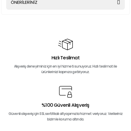
ÖNERİLERİNİZ
Yorum Yaz
Bu ürünün fiyat bilgisi, resim, ürün açıklamalarında ve diğer
konularda yetersiz gördüğünüz noktaları öneri formunu
kullanarak tarafımıza iletebilirsiniz.
Görüş ve önerileriniz için teşekkür ederiz.
Ürün resmi kalitesiz, bozuk veya görüntülenemiyor.
Ürün açıklamasında eksik bilgiler bulunuyor.
Hızlı Teslimat
Ürün bilgilerinde hatalar bulunuyor.
Alışveriş deneyiminiz için en iyi hizmeti sunuyoruz. Hızlı teslimat ile
ürünlerinizi kapınıza getiriyoruz.
Ürün fiyatı diğer sitelerden daha pahalı.
Bu ürüne benzer farklı alternatifler olmalı.
%100 Güvenli Alışveriş
Güvenli alışveriş için SSL sertifikalı altyapımızla hizmet veriyoruz. Verileriniz
Gönder
bizimle koruma altında.