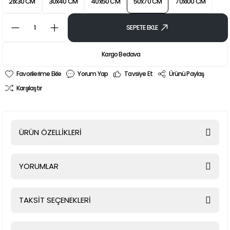
21x30 CM
30x40 CM
40x50 CM
50x70 CM
70x100 CM
SEPETE EKLE
Kargo Bedava
Yorum Yap
Tavsiye Et
Ürünü Paylaş
Karşılaştır
ÜRÜN ÖZELLİKLERİ
YORUMLAR
TAKSİT SEÇENEKLERİ
Bu ürüne ilk yorumu siz yapın!