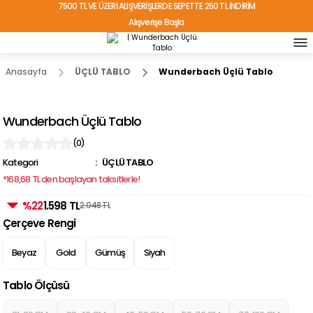
7500 TL VE ÜZERİ ALIŞVERİŞLERDE SEPETTE 250 TL İNDİRİM
Alışverişe Başla
TÜRKİYE'NİN HER YERİNE ÜCRETSİZ KARGO!
Anasayfa
ÜÇLÜ TABLO
Wunderbach Üçlü Tablo
Wunderbach Üçlü Tablo
(0)
Kategori
ÜÇLÜ TABLO
*168,68 TL den başlayan taksitlerle!
%22
1.598 TL
2.048 TL
Çerçeve Rengi
Beyaz
Gold
Gümüş
Siyah
Tablo Ölçüsü