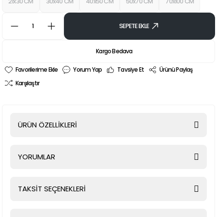
21x30 CM
30x40 CM
40x50 CM
50x70 CM
70x100 CM
SEPETE EKLE
Kargo Bedava
Yorum Yap
Tavsiye Et
Ürünü Paylaş
Karşılaştır
ÜRÜN ÖZELLİKLERİ
YORUMLAR
TAKSİT SEÇENEKLERİ
Bu ürüne ilk yorumu siz yapın!