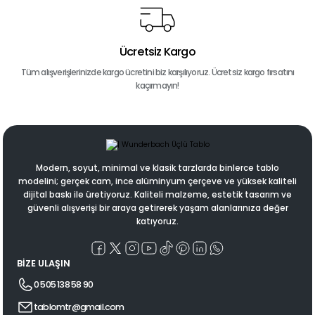
Ücretsiz Kargo
Tüm alışverişlerinizde kargo ücretini biz karşılıyoruz. Ücretsiz kargo fırsatını
kaçırmayın!
Modern, soyut, minimal ve klasik tarzlarda binlerce tablo
modelini; gerçek cam, ince alüminyum çerçeve ve yüksek kaliteli
dijital baskı ile üretiyoruz. Kaliteli malzeme, estetik tasarım ve
güvenli alışverişi bir araya getirerek yaşam alanlarınıza değer
katıyoruz.
BİZE ULAŞIN
0 505 138 58 90
tablomtr@gmail.com