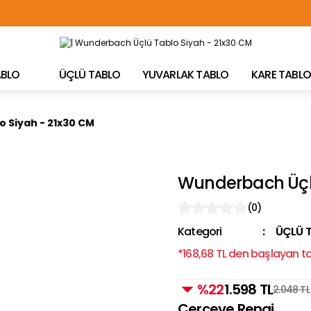
TÜRKİYE'NİN HER YERİNE ÜCRETSİZ KARGO!
TABLO
ÜÇLÜ TABLO
YUVARLAK TABLO
KARE TABLO
 Siyah - 21x30 CM
Wunderbach Üçlü
(0)
Kategori
ÜÇLÜ 
*168,68 TL den başlayan tak
%22
1.598 TL
2.048 TL
Çerçeve Rengi