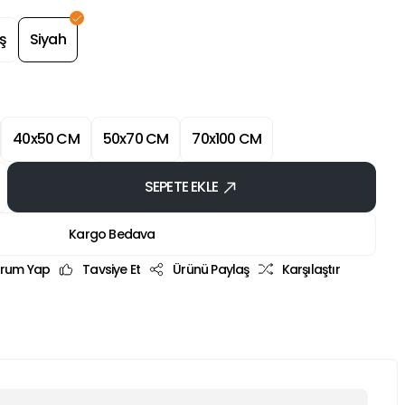
ş
Siyah
40x50 CM
50x70 CM
70x100 CM
SEPETE EKLE
Kargo Bedava
rum Yap
Tavsiye Et
Ürünü Paylaş
Karşılaştır