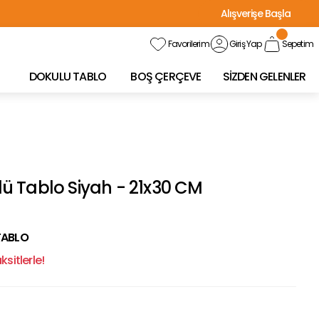
Alışverişe Başla
Favorilerim
Giriş Yap
Sepetim
DOKULU TABLO
BOŞ ÇERÇEVE
SİZDEN GELENLER
 Tablo Siyah - 21x30 CM
TABLO
sitlerle!