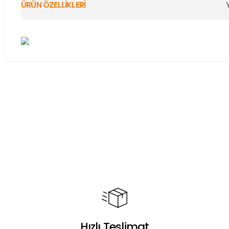
ÜRÜN ÖZELLİKLERİ
Bu ürünün fiyat bilgisi, resim, ürün açıklamalarında ve diğer ko
Görüş ve önerileriniz için teşekkür ederiz.
Ürün resmi kalitesiz, bozuk veya görüntülenemiyor.
Ürün açıklamasında eksik bilgiler bulunuyor.
Ürün bilgilerinde hatalar bulunuyor.
Ürün fiyatı diğer sitelerden daha pahalı.
Bu ürüne benzer farklı alternatifler olmalı.
Hızlı Teslimat