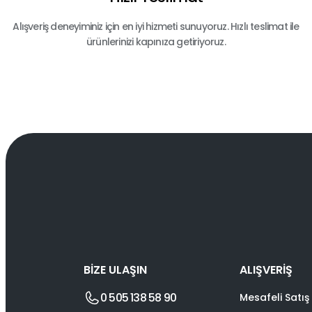
Alışveriş deneyiminiz için en iyi hizmeti sunuyoruz. Hızlı teslimat ile
ürünlerinizi kapınıza getiriyoruz.
BİZE ULAŞIN
ALIŞVERİŞ
0 505 138 58 90
Mesafeli Satış