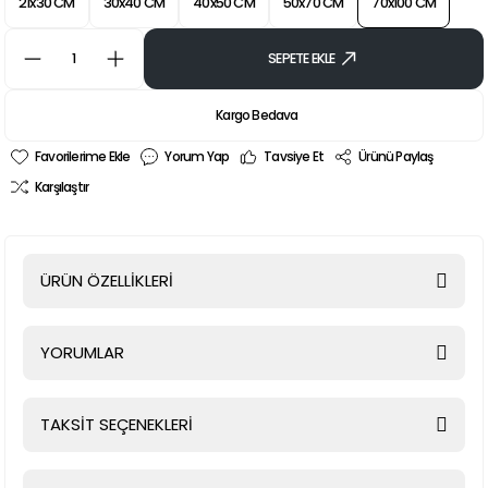
21x30 CM
30x40 CM
40x50 CM
50x70 CM
70x100 CM
SEPETE EKLE
Kargo Bedava
Yorum Yap
Tavsiye Et
Ürünü Paylaş
Karşılaştır
ÜRÜN ÖZELLİKLERİ
YORUMLAR
TAKSİT SEÇENEKLERİ
Bu ürüne ilk yorumu siz yapın!