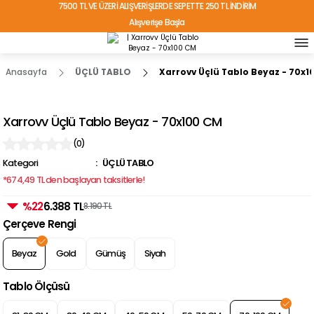
7500 TL VE ÜZERİ ALIŞVERİŞLERDE SEPETTE 250 TL İNDİRİM
Alışverişe Başla
TÜRKİYE'NİN HER YERİNE ÜCRETSİZ KARGO!
Anasayfa
ÜÇLÜ TABLO
Xarrovv Üçlü Tablo Beyaz - 70x1
Xarrovv Üçlü Tablo Beyaz - 70x100 CM
(0)
Kategori
ÜÇLÜ TABLO
*674,49 TL den başlayan taksitlerle!
%22
6.388 TL
8.190 TL
Çerçeve Rengi
Beyaz
Gold
Gümüş
Siyah
Tablo Ölçüsü